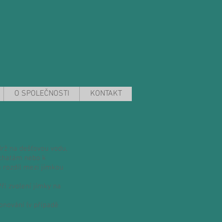
O SPOLEČNOSTI
KONTAKT
drž na dešťovou vodu,
 chatám nebo k
 rozdíl mezi jímkou
i zvolení jímky na
onování (v případě