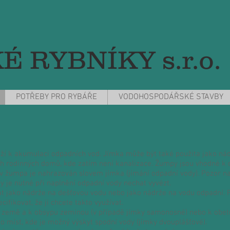
 RYBNÍKY s.r.o.
POTŘEBY PRO RYBÁŘE
VODOHOSPODÁŘSKÉ STAVBY
uží k akumulaci odpadních vod. Jímka může být také použita jako ná
ách rodinných domů, kde zatím není kanalizace. Žumpy jsou vhodné k
 žumpa je nahrazován slovem jímka (jímání odpadní vody). Pozor na
 je nutné při naplnění odpadní vody nechat vyvézt.
 jako nádrže na dešťovou vodu nebo jako nádrže na vodu odpadní. Př
ifikovat, že ji chcete takto využívat.
o země a k obsypu zeminou (v případě jímky samonosné) nebo k obet
o míst, kde je možný výskyt spodní vody (jímky dvouplášťové).