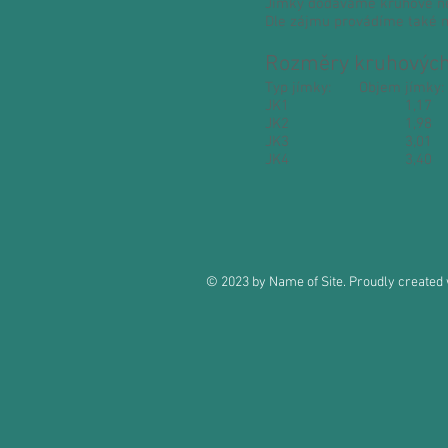
Jímky dodáváme kruhové ne
Dle zájmu provádíme také m
Rozměry kruhových
Typ jímky: Objem 
JK1 1,17 1
JK2 1,98 1
JK3 3,01 1
JK4 3,40 1
© 2023 by Name of Site. Proudly created