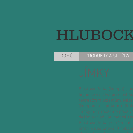
HLUBOCKÉ
DOMŮ
PRODUKTY A SLUŽBY
JÍMKY
Plastová jímka (žumpa) slo
hojně se využívá při stavb
rekreačním objektům. Název
(žumpou) a septikem-u jímky
Jímky tedy můžeme používat
dešťovou vodu je vhodné spec
Plastová jímka je určena d
jímky k obetonování) nebo d