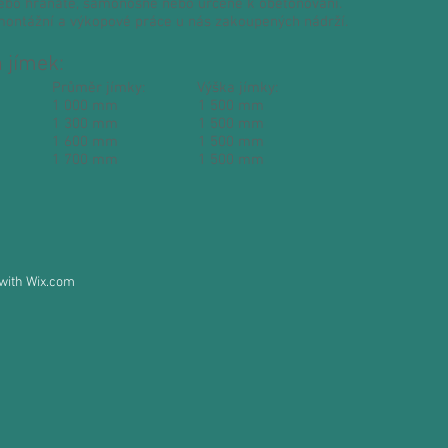
bo hranaté, samonosné nebo určené k obetonování.
ontážní a výkopové práce u nás zakoupených nádrží.
 jímek:
jímky: Průměr jímky: Výška jímky:
 000 mm 1 500 mm
 300 mm 1 500 mm
 600 mm 1 500 mm
 700 mm 1 500 mm
 with
Wix.com